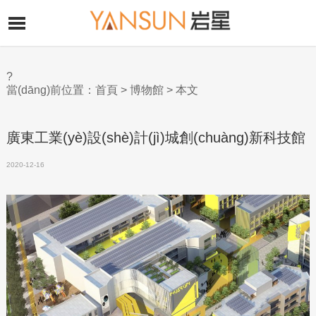
?
當(dāng)前位置：
首頁
>
博物館
> 本文
廣東工業(yè)設(shè)計(jì)城創(chuàng)新科技館
2020-12-16