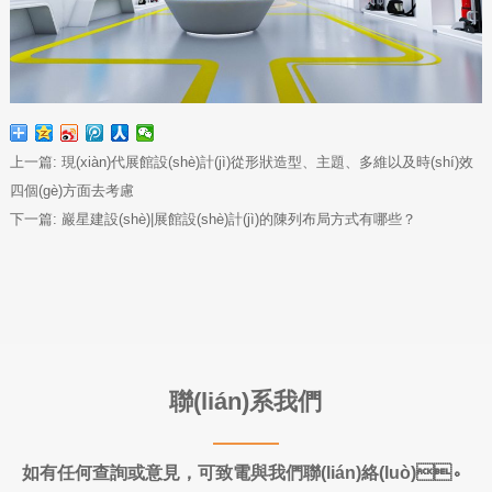
上一篇:
現(xiàn)代展館設(shè)計(jì)從形狀造型、主題、多維以及時(shí)效
四個(gè)方面去考慮
下一篇:
巖星建設(shè)|展館設(shè)計(jì)的陳列布局方式有哪些？
聯(lián)系我們
如有任何查詢或意見，可致電與我們聯(lián)絡(luò)。